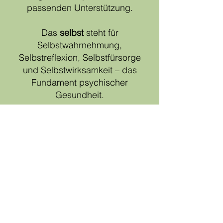
passenden Unterstützung.
Das
selbst
steht für
Selbstwahrnehmung,
Selbstreflexion, Selbstfürsorge
und Selbstwirksamkeit – das
Fundament psychischer
Gesundheit.
Die
STÄRKE
steht für innere Kraft,
den Fokus auf Ressourcen,
Widerstandsfähigkeit und die
Fähigkeit, sich selbst wieder
aufzurichten – auch in schwierigen
Zeiten.
echte
echte
Stimmen,